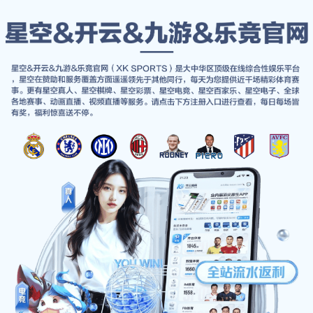
公司动态
网站首页
公司动态