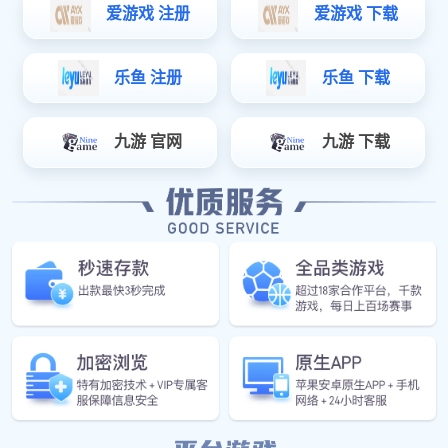
《全面覆盖全球赛事 体育新闻APP助你
实时追踪最新比赛动态》