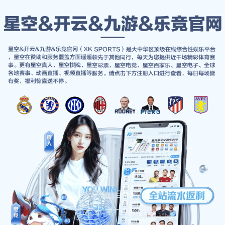
案例中心
网站首页
案例中心