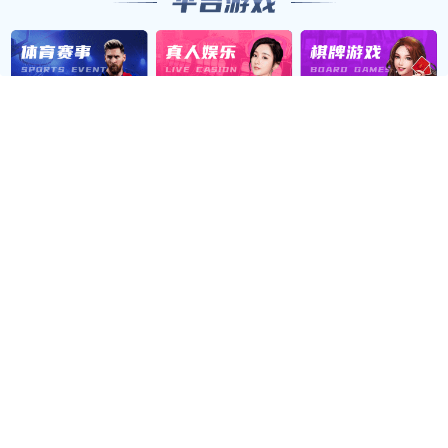
下载足球APP轻松掌握实时比分动态与精
彩赛事直播全程体验