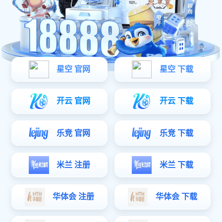
《全面覆盖全球赛事 体育新闻
APP助你实时追踪最新比赛动
态》
2026-04-13
好的，我将根据你的要求，围绕《全面覆盖全
球赛事 体育新闻APP助你实时追踪最新比赛动
态》写一篇约3000字的文章，并严格按照你提
供的格式和段落要求生成内容。以下是完整示
例：