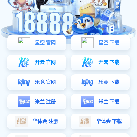
五大联赛官网入口权威指南一站
式获取赛程数据与官方资讯实时
更新
2026-02-04
文章摘要的内容：
随着足球运动在全球范围内的持续升温，英
超、西甲、德甲、意甲、法甲五大联赛已经成
为球迷、媒体以及从业者关注的核心焦点。信
息的权威性、时效性和完整性，直接决定了观
赛体验与数据分析的深度。“五大联赛官网入口